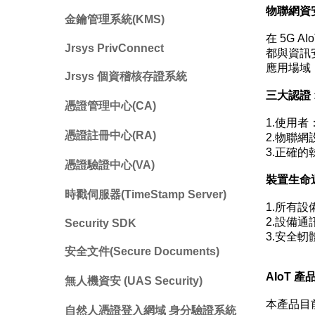
物聯網資安
金鑰管理系統(KMS)
在 5G AI
Jrsys PrivConnect
都與
資訊
應用場域
Jrsys 個資稽核存證系統
三大認證
憑證管理中心(CA)
1.
使用者
憑證註冊中心(RA)
2.
物聯網
3.
正確的
憑證驗證中心(VA)
裝置生命
時戳伺服器(TimeStamp Server)
1.
所有設
2.
設備通
Security SDK
3.
安全軔
安全文件(Secure Documents)
AIoT 產
無人機資安 (UAS Security)
本產品目
自然人憑證登入網域 身分驗證系統