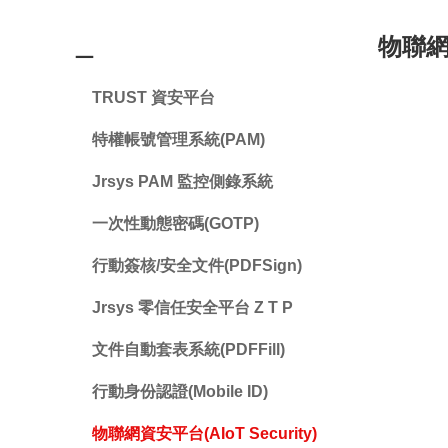
＿
物聯網資
TRUST 資安平台
特權帳號管理系統(PAM)
Jrsys PAM 監控側錄系統
一次性動態密碼(GOTP)
行動簽核/安全文件(PDFSign)
Jrsys 零信任安全平台 Z T P
文件自動套表系統(PDFFill)
行動身份認證(Mobile ID)
物聯網資安平台(AIoT Security)