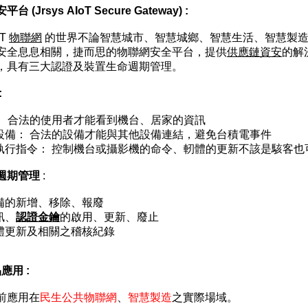
平台 (Jrsys
AIoT
Secure Gateway)
:
oT
物聯網
的世界不論智慧城市、
智慧城鄉
、
智慧生活、智慧製
安全
息息相關，捷而思的
物聯網安全平台
，提供
供應鏈資安
的解
，具有三大認證及裝置生命週期管理。
:
： 合法的使用者才能看到機台、居家的資訊
設備： 合法的設備才能與其他設備連結，避免台積電事件
執行指令： 控制機台或攝影機的命令、軔體的更新不該是駭客也
週期管理
:
備的新增、移除、報廢
訊、
認證金鑰
的啟用、更新、廢止
體更新及相關之稽核紀錄
品應用 :
前應用在
民生公共物聯網
、
智慧製造
之實際場域。